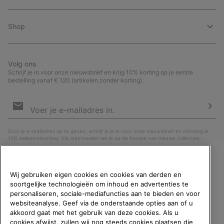
Shop
Volg ons
Schrijf je in voor onze nieuwsbrief en krijg 10% korting op je eerste
bestelling vanaf € 120 (artikelen zonder korting).
Aanmelden
voor
e-
Insc
mailupdates
Door je e-mailadres op te geven, schrijf je je in voor onze nieuwsbrief en ontvang je
10% welkomstkorting. Via mail houden we je op de hoogte van nieuwe collecties,
aanbiedingen en evenementen. In onze
Privacyverklaring
lees je hoe we je gegevens
verwerken voor marketingdoeleinden en hoe je je kunt afmelden.
WELKOM BIJ SOREL.
Wij gebruiken eigen cookies en cookies van derden en
SELECTEER JE
soortgelijke technologieën om inhoud en advertenties te
VERZENDLOCATIE.
personaliseren, sociale-mediafuncties aan te bieden en voor
websiteanalyse. Geef via de onderstaande opties aan of u
Online shoppen beschikbaar
akkoord gaat met het gebruik van deze cookies. Als u
cookies afwijst, zullen wij nog steeds cookies plaatsen die