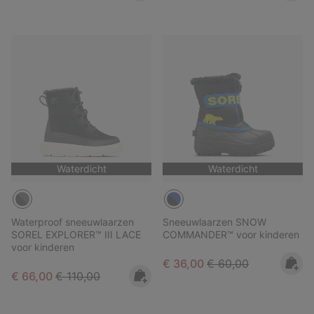
Waterdicht
Waterdicht
Waterproof sneeuwlaarzen
Sneeuwlaarzen SNOW
SOREL EXPLORER™ III LACE
COMMANDER™ voor kinderen
voor kinderen
Sale price:
Regular price:
€ 36,00
€ 60,00
Sale price:
Regular price:
€ 66,00
€ 110,00