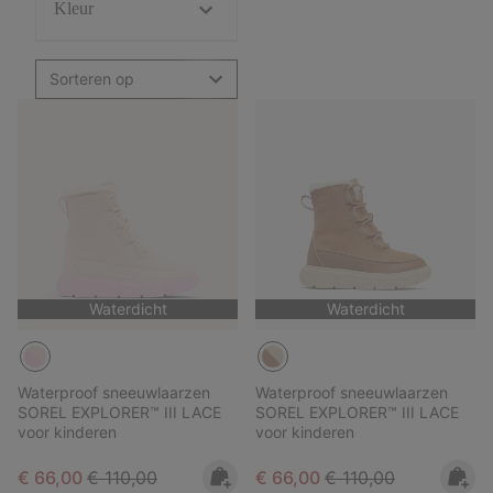
Kleur
Sorteren op
Waterdicht
Waterdicht
Waterproof sneeuwlaarzen
Waterproof sneeuwlaarzen
SOREL EXPLORER™ III LACE
SOREL EXPLORER™ III LACE
voor kinderen
voor kinderen
Sale price:
Regular price:
Sale price:
Regular price:
€ 66,00
€ 110,00
€ 66,00
€ 110,00