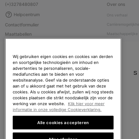
(+)3278480807
Over ons
Helpcentrum
Ons verhaal
Contactformulier
Carrièremogelijkh
Maattabellen
Maatschappelijke 
Handleiding schoenverzorging
Affiliateprogramm
Retouren
Pers
Wij gebruiken eigen cookies en cookies van derden
Overeenkomst herroepen
Handleiding schoe
en soortgelijke technologieën om inhoud en
advertenties te personaliseren, sociale-
Bestelstatus
S
mediafuncties aan te bieden en voor
websiteanalyse. Geef via de onderstaande opties
Bezorging
aan of u akkoord gaat met het gebruik van deze
Betaling
cookies. Als u cookies afwijst, zullen wij nog steeds
cookies plaatsen die strikt noodzakelijk zijn voor de
Veelgestelde vragen
werking van onze website.
Klik hier voor meer
informatie in onze volledige Cookieverklaring.
Alle cookies accepteren
België (Nederlands)
|
English ›
|
français ›
©
2026
SOREL. All rights reserved.