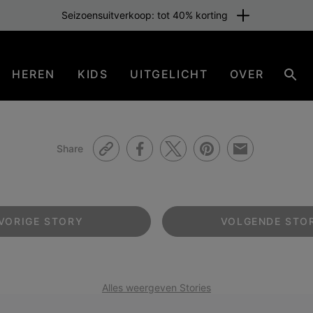
Seizoensuitverkoop: tot 40% korting
HEREN
KIDS
UITGELICHT
OVER
Zoe
Share
VORIGE
STORY
VOLGENDE
STO
Alles weergeven Stories