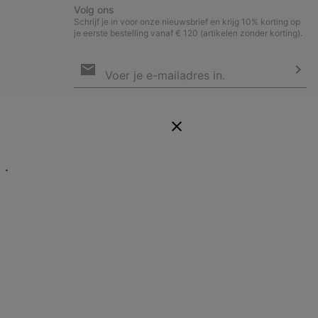
Volg ons
Schrijf je in voor onze nieuwsbrief en krijg 10% korting op
je eerste bestelling vanaf € 120 (artikelen zonder korting).
Aanmelden
voor
e-
Insc
mailupdates
Door je e-mailadres op te geven, schrijf je je in voor onze
nieuwsbrief en ontvang je 10% welkomstkorting. Via mail houden we
je op de hoogte van nieuwe collecties, aanbiedingen en
evenementen. In onze
Privacyverklaring
lees je hoe we je gegevens
verwerken voor marketingdoeleinden en hoe je je kunt afmelden.
E.