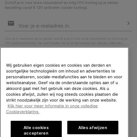
Schrijf je in voor onze nieuwsbrief en krijg 10% korting op je eerste
bestelling vanaf € 120 (artikelen zonder korting).
Aanmelden
voor
e-
Insc
mailupdates
Door je e-mailadres op te geven, schrijf je je in voor onze nieuwsbrief en ontvang je
10% welkomstkorting. Via mail houden we je op de hoogte van nieuwe collecties,
aanbiedingen en evenementen. In onze
Privacyverklaring
lees je hoe we je gegevens
verwerken voor marketingdoeleinden en hoe je je kunt afmelden.
WELKOM BIJ SOREL.
Wij gebruiken eigen cookies en cookies van derden en
SELECTEER JE
soortgelijke technologieën om inhoud en advertenties te
VERZENDLOCATIE.
personaliseren, sociale-mediafuncties aan te bieden en voor
websiteanalyse. Geef via de onderstaande opties aan of u
Online shoppen beschikbaar
akkoord gaat met het gebruik van deze cookies. Als u
cookies afwijst, zullen wij nog steeds cookies plaatsen die
strikt noodzakelijk zijn voor de werking van onze website.
United States
Online
Klik hier voor meer informatie in onze volledige
shoppe
België (Nederlands)
|
English ›
|
français ›
Cookieverklaring.
beschik
Belgium-English
Online
©
2026
SOREL. All rights reserved.
shoppe
Alle cookies
Alles afwijzen
Privacybeleid
Gebruiksvoorwaarden
Verkoopvoorwaarden
beschik
Belgium-Français
Online
accepteren