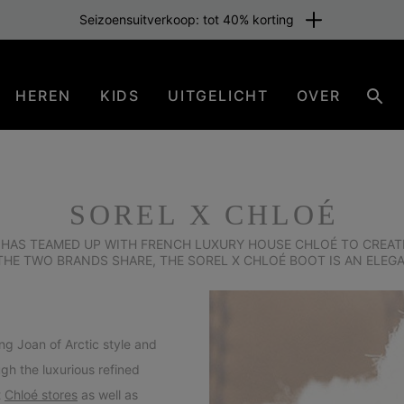
Seizoensuitverkoop: tot 40% korting
HEREN
KIDS
UITGELICHT
OVER
Zoe
SOREL X CHLOÉ
 HAS TEAMED UP WITH FRENCH LUXURY HOUSE CHLOÉ TO CREATE
T THE TWO BRANDS SHARE, THE SOREL X CHLOÉ BOOT IS AN ELEG
ing Joan of Arctic style and
h the luxurious refined
t
Chloé stores
as well as