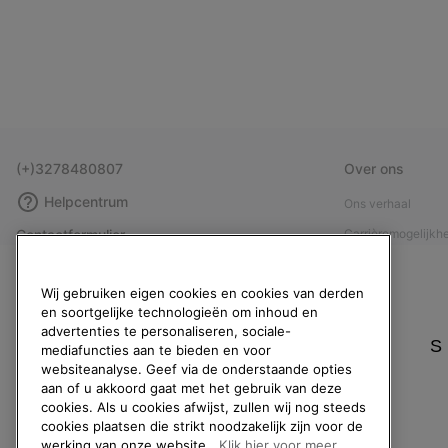
(+)3278480807
Over ons
Helpcentrum
Ons verhaal
Contactformulier
Carrièremogelijkh
Maattabellen
Maatschappelijke 
Wij gebruiken eigen cookies en cookies van derden
Handleiding schoenverzorging
Affiliateprogramm
en soortgelijke technologieën om inhoud en
Retouren
Pers
advertenties te personaliseren, sociale-
S
mediafuncties aan te bieden en voor
Overeenkomst herroepen
Handleiding schoe
websiteanalyse. Geef via de onderstaande opties
Bestelstatus
aan of u akkoord gaat met het gebruik van deze
cookies. Als u cookies afwijst, zullen wij nog steeds
Bezorging
cookies plaatsen die strikt noodzakelijk zijn voor de
Betaling
werking van onze website.
Klik hier voor meer