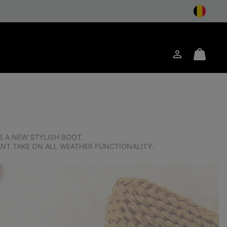
Inloggen
Mini
ken
Cart
 A NEW STYLISH BOOT.
ANT TAKE ON ALL WEATHER FUNCTIONALITY.