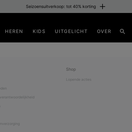
Seizoensuitverkoop: tot 40% korting
HEREN
KIDS
UITGELICHT
OVER
Zoe
Shop
Lopende acties
eden
verantwoordelijkheid
a
nverzorging