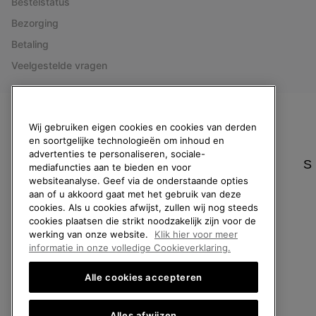
Bestelstatus
Bezorging
Betaling
Veelgestelde vragen
België (Nederlands)
|
English ›
|
français ›
Wij gebruiken eigen cookies en cookies van derden
en soortgelijke technologieën om inhoud en
©
2026
SOREL. All rights reserved.
advertenties te personaliseren, sociale-
S
mediafuncties aan te bieden en voor
Privacybeleid
Gebruiksvoorwaarden
Verkoopvoorwaarden
Garantie
websiteanalyse. Geef via de onderstaande opties
aan of u akkoord gaat met het gebruik van deze
cookies. Als u cookies afwijst, zullen wij nog steeds
cookies plaatsen die strikt noodzakelijk zijn voor de
werking van onze website.
Klik hier voor meer
informatie in onze volledige Cookieverklaring.
Alle cookies accepteren
Alles afwijzen