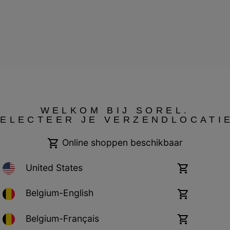
WELKOM BIJ SOREL.
ELECTEER JE VERZENDLOCATI
Cookies
Impressum
Online shoppen beschikbaar
United States
Online
shoppen
beschikbaar
Belgium-English
Online
shoppen
beschikbaar
Belgium-Français
Online