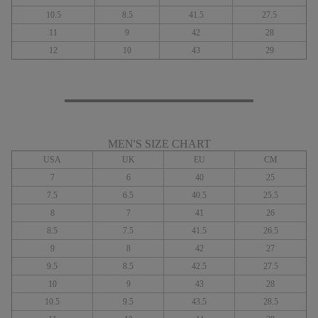
10.5
8.5
41.5
27.5
11
9
42
28
12
10
43
29
MEN'S SIZE CHART
USA
UK
EU
CM
7
6
40
25
7.5
6.5
40.5
25.5
8
7
41
26
8.5
7.5
41.5
26.5
9
8
42
27
9.5
8.5
42.5
27.5
10
9
43
28
10.5
9.5
43.5
28.5