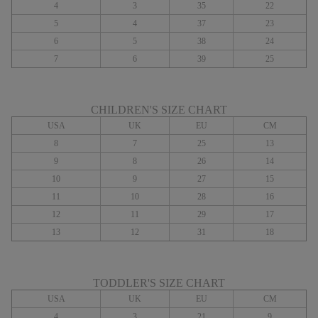
4
3
35
22
5
4
37
23
6
5
38
24
7
6
39
25
CHILDREN'S SIZE CHART
USA
UK
EU
CM
8
7
25
13
9
8
26
14
10
9
27
15
11
10
28
16
12
11
29
17
13
12
31
18
TODDLER'S SIZE CHART
USA
UK
EU
CM
4
3
21
9