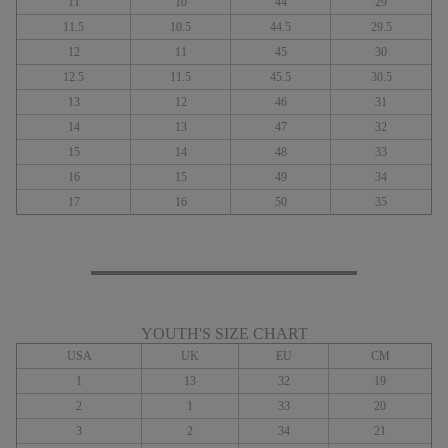
11
10
44
29
11.5
10.5
44.5
29.5
12
11
45
30
12.5
11.5
45.5
30.5
13
12
46
31
14
13
47
32
15
14
48
33
16
15
49
34
17
16
50
35
YOUTH'S SIZE CHART
USA
UK
EU
CM
1
13
32
19
2
1
33
20
3
2
34
21