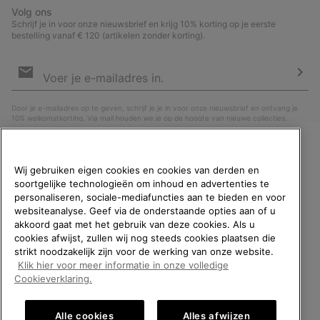
Volg ons
Schrijf je in voor onze nieuwsbrief en krijg 10% korting op je eerste
bestelling vanaf € 120 (artikelen zonder korting).
Aanmelden
voor
e-
Insc
mailupdates
Door je e-mailadres op te geven, schrijf je je in voor onze nieuwsbrief en ontvang je
10% welkomstkorting. Via mail houden we je op de hoogte van nieuwe collecties,
aanbiedingen en evenementen. In onze
Privacyverklaring
lees je hoe we je gegevens
verwerken voor marketingdoeleinden en hoe je je kunt afmelden.
WELKOM BIJ SOREL.
Wij gebruiken eigen cookies en cookies van derden en
SELECTEER JE
soortgelijke technologieën om inhoud en advertenties te
VERZENDLOCATIE.
personaliseren, sociale-mediafuncties aan te bieden en voor
websiteanalyse. Geef via de onderstaande opties aan of u
Online shoppen beschikbaar
akkoord gaat met het gebruik van deze cookies. Als u
cookies afwijst, zullen wij nog steeds cookies plaatsen die
strikt noodzakelijk zijn voor de werking van onze website.
United States
Online
Klik hier voor meer informatie in onze volledige
shoppe
België (Nederlands)
|
English ›
|
français ›
Cookieverklaring.
beschik
Belgium-English
Online
©
2026
SOREL. All rights reserved.
shoppe
Alle cookies
Alles afwijzen