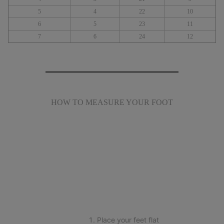
5
4
22
10
6
5
23
11
7
6
24
12
HOW TO MEASURE YOUR FOOT
Place your feet flat