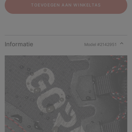
TOEVOEGEN AAN WINKELTAS
Informatie
Model #
2142951
Expan
or
collap
sectio