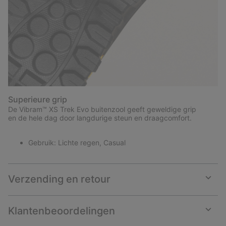
Superieure grip
De Vibram™ XS Trek Evo buitenzool geeft geweldige grip
en de hele dag door langdurige steun en draagcomfort.
Gebruik: Lichte regen, Casual
Verzending en retour
Expan
or
collap
Klantenbeoordelingen
sectio
Expan