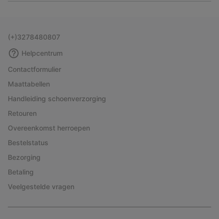
or
collap
sectio
(+)3278480807
Helpcentrum
Contactformulier
Maattabellen
Handleiding schoenverzorging
Retouren
Overeenkomst herroepen
Bestelstatus
Bezorging
Betaling
Veelgestelde vragen