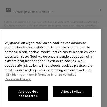
Aanmelden
voor
e-
Insc
mailupdates
Door je e-mailadres op te geven, schrijf je je in voor onze nieuwsbrief en ontvang je
10% welkomstkorting. Via mail houden we je op de hoogte van nieuwe collecties,
aanbiedingen en evenementen. In onze
Privacyverklaring
lees je hoe we je gegevens
verwerken voor marketingdoeleinden en hoe je je kunt afmelden.
WELKOM BIJ SOREL.
Wij gebruiken eigen cookies en cookies van derden en
SELECTEER JE
soortgelijke technologieën om inhoud en advertenties te
VERZENDLOCATIE.
personaliseren, sociale-mediafuncties aan te bieden en voor
websiteanalyse. Geef via de onderstaande opties aan of u
Online shoppen beschikbaar
akkoord gaat met het gebruik van deze cookies. Als u
cookies afwijst, zullen wij nog steeds cookies plaatsen die
strikt noodzakelijk zijn voor de werking van onze website.
United States
Online
Klik hier voor meer informatie in onze volledige
shoppe
België (Nederlands)
|
English ›
|
français ›
Cookieverklaring.
beschik
Belgium-English
Online
©
2026
SOREL. All rights reserved.
shoppe
Alle cookies
Alles afwijzen
Privacybeleid
Gebruiksvoorwaarden
Verkoopvoorwaarden
beschik
Belgium-Français
Online
accepteren
shoppe
Garantie
Cookies
Impressum
beschik