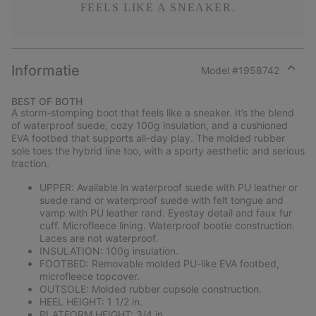
FEELS LIKE A SNEAKER.
Informatie
Model #
1958742
Expan
or
BEST OF BOTH
collap
A storm-stomping boot that feels like a sneaker. It’s the blend
sectio
of waterproof suede, cozy 100g insulation, and a cushioned
EVA footbed that supports all-day play. The molded rubber
sole toes the hybrid line too, with a sporty aesthetic and serious
traction.
UPPER: Available in waterproof suede with PU leather or
suede rand or waterproof suede with felt tongue and
vamp with PU leather rand. Eyestay detail and faux fur
cuff. Microfleece lining. Waterproof bootie construction.
Laces are not waterproof.
INSULATION: 100g insulation.
FOOTBED: Removable molded PU-like EVA footbed,
microfleece topcover.
OUTSOLE: Molded rubber cupsole construction.
HEEL HEIGHT: 1 1/2 in.
PLATFORM HEIGHT: 3/4 in.