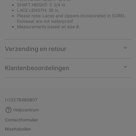
SHAFT HEIGHT: 5 3/4 in.
LACE LENGTH: 26 in.
Please note: Laces and zippers incorporated in SOREL
footwear are not waterproof.
Measurements based on size 8.
Verzending en retour
Expan
or
collap
Klantenbeoordelingen
sectio
Expan
or
collap
sectio
(+)3278480807
Helpcentrum
Contactformulier
Maattabellen