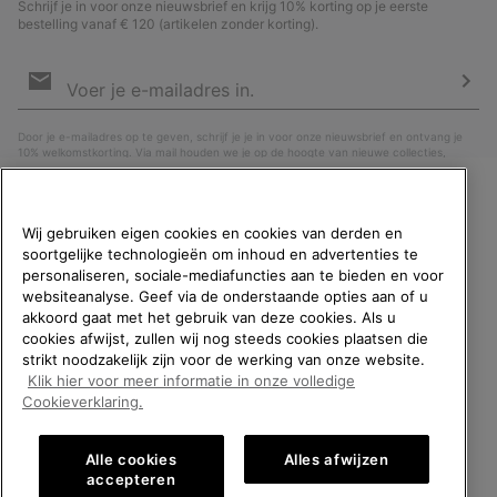
Schrijf je in voor onze nieuwsbrief en krijg 10% korting op je eerste
bestelling vanaf € 120 (artikelen zonder korting).
Aanmelden
voor
e-
Insc
mailupdates
Door je e-mailadres op te geven, schrijf je je in voor onze nieuwsbrief en ontvang je
10% welkomstkorting. Via mail houden we je op de hoogte van nieuwe collecties,
aanbiedingen en evenementen. In onze
Privacyverklaring
lees je hoe we je gegevens
verwerken voor marketingdoeleinden en hoe je je kunt afmelden.
WELKOM BIJ SOREL.
Wij gebruiken eigen cookies en cookies van derden en
SELECTEER JE
soortgelijke technologieën om inhoud en advertenties te
VERZENDLOCATIE.
personaliseren, sociale-mediafuncties aan te bieden en voor
websiteanalyse. Geef via de onderstaande opties aan of u
Online shoppen beschikbaar
akkoord gaat met het gebruik van deze cookies. Als u
cookies afwijst, zullen wij nog steeds cookies plaatsen die
strikt noodzakelijk zijn voor de werking van onze website.
United States
Online
Klik hier voor meer informatie in onze volledige
shoppe
België (Nederlands)
|
English ›
|
français ›
Cookieverklaring.
beschik
Belgium-English
Online
©
2026
SOREL. All rights reserved.
shoppe
Alle cookies
Alles afwijzen
Privacybeleid
Gebruiksvoorwaarden
Verkoopvoorwaarden
beschik
Belgium-Français
Online
accepteren