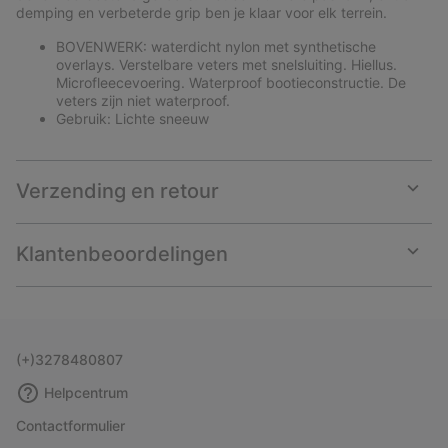
demping en verbeterde grip ben je klaar voor elk terrein.
BOVENWERK: waterdicht nylon met synthetische
overlays. Verstelbare veters met snelsluiting. Hiellus.
Microfleecevoering. Waterproof bootieconstructie. De
veters zijn niet waterproof.
Gebruik: Lichte sneeuw
Verzending en retour
Expan
or
collap
Klantenbeoordelingen
sectio
Expan
or
collap
sectio
(+)3278480807
Helpcentrum
Contactformulier