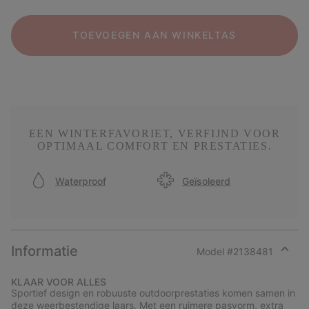
TOEVOEGEN AAN WINKELTAS
EEN WINTERFAVORIET, VERFIJND VOOR
OPTIMAAL COMFORT EN PRESTATIES.
Waterproof
Geïsoleerd
Informatie
Model #
2138481
Expan
or
KLAAR VOOR ALLES
collap
Sportief design en robuuste outdoorprestaties komen samen in
sectio
deze weerbestendige laars. Met een ruimere pasvorm, extra