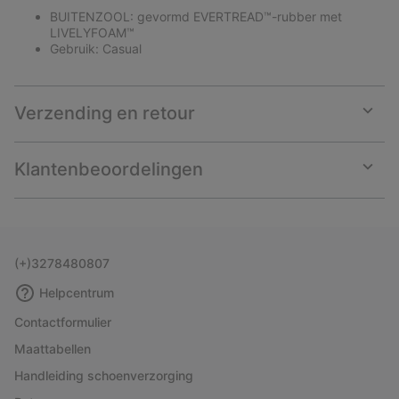
BUITENZOOL: gevormd EVERTREAD™-rubber met
LIVELYFOAM™
Gebruik: Casual
Verzending en retour
Expan
or
collap
Klantenbeoordelingen
sectio
Expan
or
collap
sectio
(+)3278480807
Helpcentrum
Contactformulier
Maattabellen
Handleiding schoenverzorging