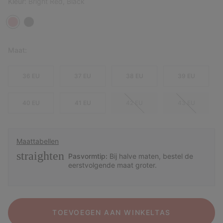
Kleur:
Bright Red, Black
Maat:
36 EU
37 EU
38 EU
39 EU
40 EU
41 EU
42 EU
43 EU
Maattabellen
straighten
Pasvormtip:
Bij halve maten, bestel de
eerstvolgende maat groter.
TOEVOEGEN AAN WINKELTAS