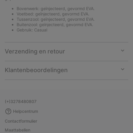
Bovenwerk: geïnjecteerd, gevormd EVA.
Voetbed: geïnjecteerd, gevormd EVA.
Tussenzool: geïnjecteerd, gevormd EVA.
Buitenzool: geïnjecteerd, gevormd EVA.
Gebruik: Casual
Verzending en retour
Expan
or
collap
Klantenbeoordelingen
sectio
Expan
or
collap
sectio
(+)3278480807
Helpcentrum
Contactformulier
Maattabellen