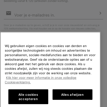
bestelling vanaf € 120 (artikelen zonder korting).
Aanmelden
voor
e-
Insc
mailupdates
Door je e-mailadres op te geven, schrijf je je in voor onze nieuwsbrief en ontvang je
10% welkomstkorting. Via mail houden we je op de hoogte van nieuwe collecties,
aanbiedingen en evenementen. In onze
Privacyverklaring
lees je hoe we je gegevens
verwerken voor marketingdoeleinden en hoe je je kunt afmelden.
WELKOM BIJ SOREL.
Wij gebruiken eigen cookies en cookies van derden en
SELECTEER JE
soortgelijke technologieën om inhoud en advertenties te
VERZENDLOCATIE.
personaliseren, sociale-mediafuncties aan te bieden en voor
websiteanalyse. Geef via de onderstaande opties aan of u
Online shoppen beschikbaar
akkoord gaat met het gebruik van deze cookies. Als u
cookies afwijst, zullen wij nog steeds cookies plaatsen die
strikt noodzakelijk zijn voor de werking van onze website.
United States
Online
Klik hier voor meer informatie in onze volledige
shoppe
België (Nederlands)
|
English ›
|
français ›
Cookieverklaring.
beschik
Belgium-English
Online
©
2026
SOREL. All rights reserved.
shoppe
Alle cookies
Alles afwijzen
Privacybeleid
Gebruiksvoorwaarden
Verkoopvoorwaarden
beschik
Belgium-Français
Online
accepteren
shoppe
Garantie
Cookies
Impressum