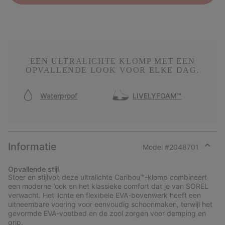
EEN ULTRALICHTE KLOMP MET EEN
OPVALLENDE LOOK VOOR ELKE DAG.
Waterproof
LIVELYFOAM™
Informatie
Model #
2048701
Expan
or
Opvallende stijl
collap
Stoer en stijlvol: deze ultralichte Caribou™-klomp combineert
sectio
een moderne look en het klassieke comfort dat je van SOREL
verwacht. Het lichte en flexibele EVA-bovenwerk heeft een
uitneembare voering voor eenvoudig schoonmaken, terwijl het
gevormde EVA-voetbed en de zool zorgen voor demping en
grip.