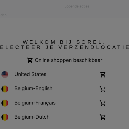
Lopende acties
eden
verantwoordelijkheid
a
WELKOM BIJ SOREL.
ELECTEER JE VERZENDLOCATI
nverzorging
Online shoppen beschikbaar
United States
Online
shoppen
beschikbaar
Belgium-English
Online
shoppen
beschikbaar
Belgium-Français
Online
shoppen
beschikbaar
Belgium-Dutch
Online
shoppen
Cookies
Impressum