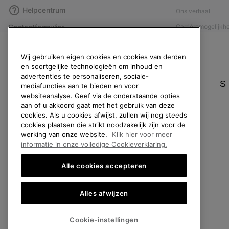
Helpcentrum
Ons verhaal
Contactformulier
Carrièremogelijkh
Maattabellen
Maatschappelijke 
Wij gebruiken eigen cookies en cookies van derden
Handleiding schoenverzorging
Affiliateprogramm
en soortgelijke technologieën om inhoud en
Retouren
Pers
advertenties te personaliseren, sociale-
S
mediafuncties aan te bieden en voor
Overeenkomst herroepen
Handleiding schoe
websiteanalyse. Geef via de onderstaande opties
Bestelstatus
aan of u akkoord gaat met het gebruik van deze
cookies. Als u cookies afwijst, zullen wij nog steeds
Bezorging
cookies plaatsen die strikt noodzakelijk zijn voor de
Betaling
werking van onze website.
Klik hier voor meer
informatie in onze volledige Cookieverklaring.
Veelgestelde vragen
Alle cookies accepteren
Alles afwijzen
België (Nederlands)
|
English ›
|
français ›
©
2026
SOREL. All rights reserved.
Cookie-instellingen
Privacybeleid
Gebruiksvoorwaarden
Verkoopvoorwaarden
Garantie