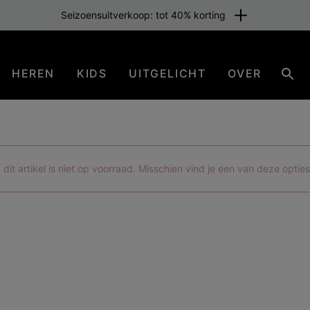
Seizoensuitverkoop: tot 40% korting
HEREN
KIDS
UITGELICHT
OVER
Zoe
 dit artikel is niet op voorraad. Misschien vind je een van deze optie