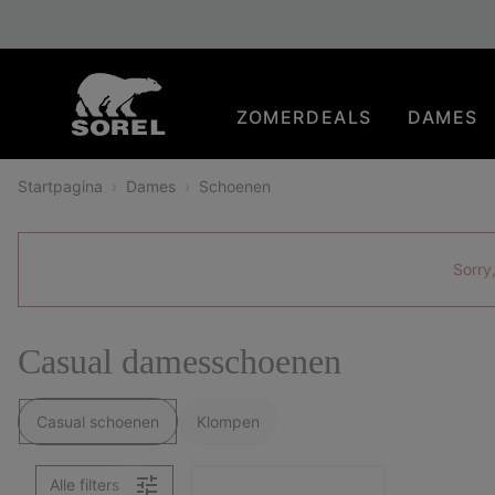
SKIP
SOREL
TO
CONTENT
ZOMERDEALS
DAMES
SKIP
TO
MAIN
Startpagina
Dames
Schoenen
NAV
SKIP
TO
SEARCH
Sorry,
Casual damesschoenen
Casual schoenen
Klompen
Alle filters