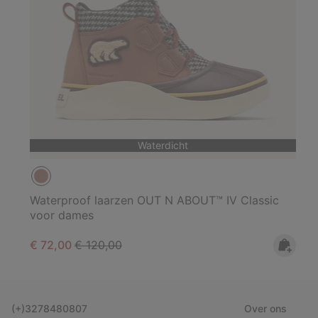
Waterdicht
Waterproof laarzen OUT N ABOUT™ IV Classic
voor dames
Sale price:
Regular price:
€ 72,00
€ 120,00
(+)3278480807
Over ons