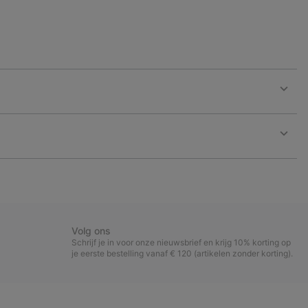
Expan
or
collap
sectio
Expan
or
collap
sectio
Volg ons
Schrijf je in voor onze nieuwsbrief en krijg 10% korting op
je eerste bestelling vanaf € 120 (artikelen zonder korting).
Aanmelden
voor
e-
Insc