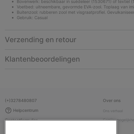
Bovenwerk: beschikbaar in suèdeleer (1530671) of textiel (1
Voetbed: uitneembare, gevormde EVA-zool. Toplaag van imi
Buitenzool: rubberen zool met visgraatprofiel. Gevulkanise
Gebruik: Casual
Verzending en retour
Klantenbeoordelingen
(+)3278480807
Over ons
Helpcentrum
Ons verhaal
Contactformulier
Carrièremogelijkh
Maattabellen
Maatschappelijke 