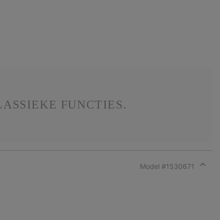
LASSIEKE FUNCTIES.
Model #
1530671
Expan
or
collap
sectio