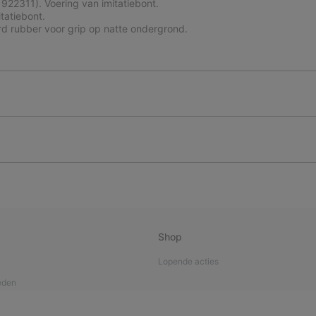
922311). Voering van imitatiebont.
tatiebont.
erd rubber voor grip op natte ondergrond.
Shop
Lopende acties
eden
verantwoordelijkheid