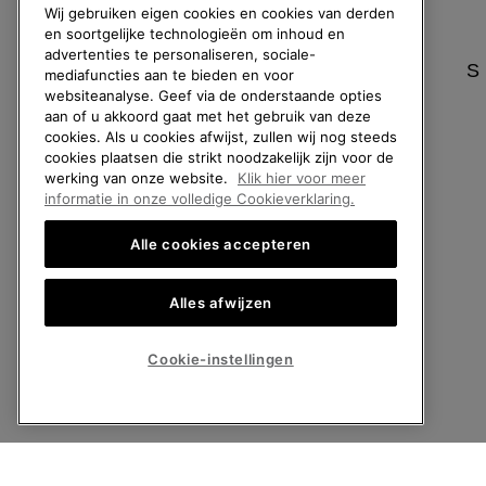
Wij gebruiken eigen cookies en cookies van derden
Handleiding schoenverzorging
Affiliateprogramm
en soortgelijke technologieën om inhoud en
Retouren
Pers
advertenties te personaliseren, sociale-
S
mediafuncties aan te bieden en voor
Overeenkomst herroepen
Handleiding schoe
websiteanalyse. Geef via de onderstaande opties
Bestelstatus
aan of u akkoord gaat met het gebruik van deze
cookies. Als u cookies afwijst, zullen wij nog steeds
Bezorging
cookies plaatsen die strikt noodzakelijk zijn voor de
Betaling
werking van onze website.
Klik hier voor meer
informatie in onze volledige Cookieverklaring.
Veelgestelde vragen
Alle cookies accepteren
Alles afwijzen
België (Nederlands)
|
English ›
|
français ›
©
2026
SOREL. All rights reserved.
Cookie-instellingen
Privacybeleid
Gebruiksvoorwaarden
Verkoopvoorwaarden
Garantie