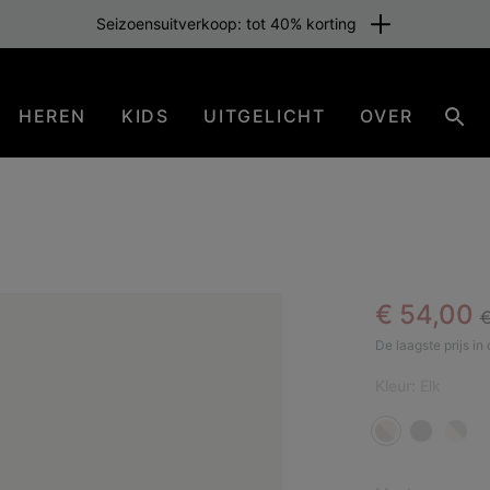
Seizoensuitverkoop: tot 40% korting
HEREN
KIDS
UITGELICHT
OVER
Zoe
R
Sale pric
€ 54,00
€
BES
De laagste prijs i
Kleur:
Elk