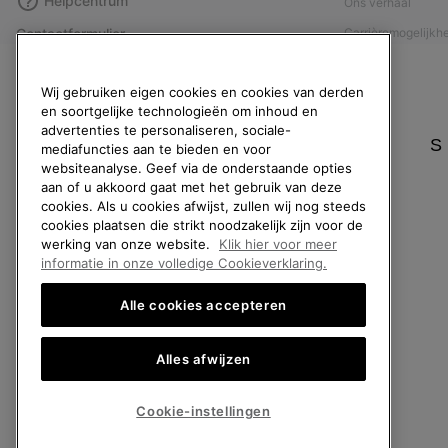
Helpcentrum
Ons verhaal
Contactformulier
Carrièremogelijkh
Maattabellen
Maatschappelijke 
Wij gebruiken eigen cookies en cookies van derden
Handleiding schoenverzorging
Affiliateprogramm
en soortgelijke technologieën om inhoud en
Retouren
Pers
advertenties te personaliseren, sociale-
S
mediafuncties aan te bieden en voor
Overeenkomst herroepen
Handleiding schoe
websiteanalyse. Geef via de onderstaande opties
Bestelstatus
aan of u akkoord gaat met het gebruik van deze
cookies. Als u cookies afwijst, zullen wij nog steeds
Bezorging
cookies plaatsen die strikt noodzakelijk zijn voor de
Betaling
werking van onze website.
Klik hier voor meer
informatie in onze volledige Cookieverklaring.
Veelgestelde vragen
Alle cookies accepteren
Alles afwijzen
België (Nederlands)
|
English ›
|
français ›
©
2026
SOREL. All rights reserved.
Cookie-instellingen
Privacybeleid
Gebruiksvoorwaarden
Verkoopvoorwaarden
Garantie