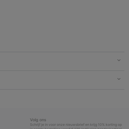
Expan
or
collap
sectio
Expan
or
collap
sectio
Volg ons
Schrijf je in voor onze nieuwsbrief en krijg 10% korting op