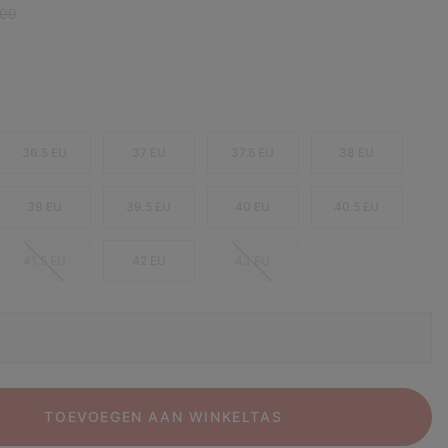
r price:
,00
36.5 EU
37 EU
37.5 EU
38 EU
39 EU
39.5 EU
40 EU
40.5 EU
41.5 EU
42 EU
43 EU
TOEVOEGEN AAN WINKELTAS