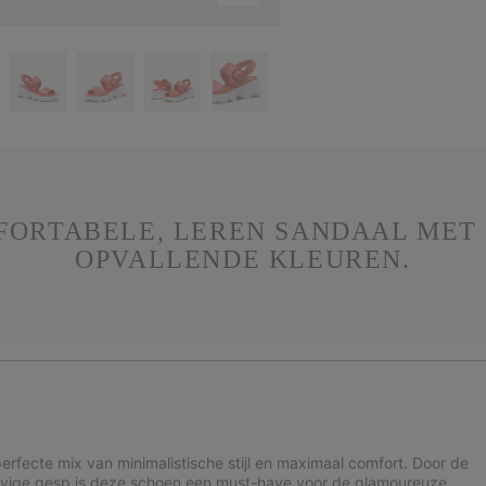
MFORTABELE, LEREN SANDAAL MET 
OPVALLENDE KLEUREN.
rfecte mix van minimalistische stijl en maximaal comfort. Door de
 stevige gesp is deze schoen een must-have voor de glamoureuze