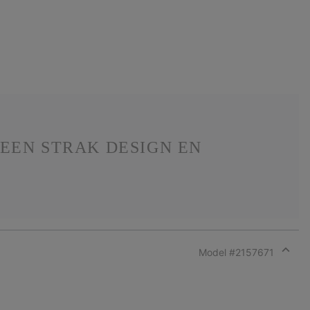
EEN STRAK DESIGN EN
Model #
2157671
Expan
or
collap
sectio