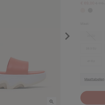
Sale price:
Regula
€ 69,00
€ 115
Maat:
36 EU
38.5 EU
41 EU
Maattabellen