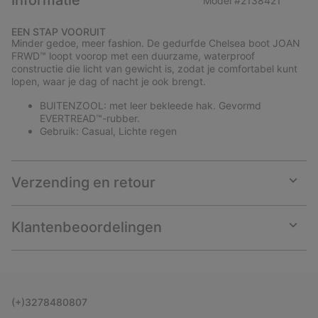
Informatie
Model #
2138421
Expan
or
EEN STAP VOORUIT
collap
Minder gedoe, meer fashion. De gedurfde Chelsea boot JOAN
sectio
FRWD™ loopt voorop met een duurzame, waterproof
constructie die licht van gewicht is, zodat je comfortabel kunt
lopen, waar je dag of nacht je ook brengt.
BUITENZOOL: met leer bekleede hak. Gevormd
EVERTREAD™-rubber.
Gebruik: Casual, Lichte regen
Verzending en retour
Expan
or
collap
Klantenbeoordelingen
sectio
Expan
or
collap
sectio
(+)3278480807