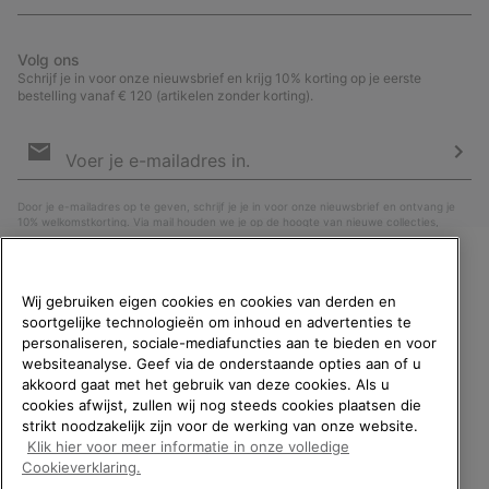
Volg ons
Schrijf je in voor onze nieuwsbrief en krijg 10% korting op je eerste
bestelling vanaf € 120 (artikelen zonder korting).
Aanmelden
voor
e-
Insc
mailupdates
Door je e-mailadres op te geven, schrijf je je in voor onze nieuwsbrief en ontvang je
10% welkomstkorting. Via mail houden we je op de hoogte van nieuwe collecties,
aanbiedingen en evenementen. In onze
Privacyverklaring
lees je hoe we je gegevens
verwerken voor marketingdoeleinden en hoe je je kunt afmelden.
WELKOM BIJ SOREL.
Wij gebruiken eigen cookies en cookies van derden en
SELECTEER JE
soortgelijke technologieën om inhoud en advertenties te
VERZENDLOCATIE.
personaliseren, sociale-mediafuncties aan te bieden en voor
websiteanalyse. Geef via de onderstaande opties aan of u
Online shoppen beschikbaar
akkoord gaat met het gebruik van deze cookies. Als u
cookies afwijst, zullen wij nog steeds cookies plaatsen die
strikt noodzakelijk zijn voor de werking van onze website.
United States
Online
Klik hier voor meer informatie in onze volledige
shoppe
België (Nederlands)
|
English ›
|
français ›
Cookieverklaring.
beschik
Belgium-English
Online