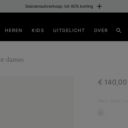
Seizoensuitverkoop: tot 40% korting
HEREN
KIDS
UITGELICHT
OVER
Zoe
or dames
Regular p
€ 140,00
Kleur:
Velvet Ta