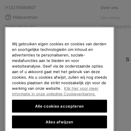
(+)3278480807
Over ons
Helpcentrum
Ons verhaal
Contactformulier
Carrièremogelijkh
Maattabellen
Maatschappelijke 
Wij gebruiken eigen cookies en cookies van derden
Handleiding schoenverzorging
Affiliateprogramm
en soortgelijke technologieën om inhoud en
Retouren
Pers
advertenties te personaliseren, sociale-
S
mediafuncties aan te bieden en voor
Overeenkomst herroepen
Handleiding schoe
websiteanalyse. Geef via de onderstaande opties
Bestelstatus
aan of u akkoord gaat met het gebruik van deze
cookies. Als u cookies afwijst, zullen wij nog steeds
Bezorging
cookies plaatsen die strikt noodzakelijk zijn voor de
Betaling
werking van onze website.
Klik hier voor meer
informatie in onze volledige Cookieverklaring.
Veelgestelde vragen
Alle cookies accepteren
Alles afwijzen
België (Nederlands)
|
English ›
|
français ›