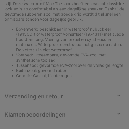
sectio
stijl. Deze waterproof Moc Toe-laars heeft een casual-klassieke
look en is zo comfortabel als een dagelijkse sneaker. Dankzij de
gevormde rubberen zool met goede grip wordt dit al snel een
onmisbare schoen voor dagelijks gebruik.
Bovenwerk: beschikbaar in waterproof nubuckleer
(1915021) of waterproof volnerfleer (1974311) met suède
boord en tong. Voering van textiel en synthetische
materialen. Waterproof constructie met gesealde naden.
De veters zijn niet waterproof.
Voetbed: uitneembare, gevormde EVA-zool met
synthetische toplaag.
Tussenzool: gevormde EVA-zool over de volledige lengte.
Buitenzool: gevormd rubber.
Gebruik: Casual, Lichte regen
Verzending en retour
Expan
or
collap
Klantenbeoordelingen
sectio
Expan
or