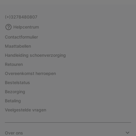
collap
sectio
(+)3278480807
Helpcentrum
Contactformulier
Maattabellen
Handleiding schoenverzorging
Retouren
Overeenkomst herroepen
Bestelstatus
Bezorging
Betaling
Veelgestelde vragen
Over ons