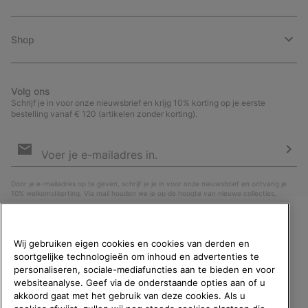
Shop
Volg ons
Schrijf je in voor onze nieuwsbrief en krijg 10% korting op je eerste
bestelling vanaf € 120 (artikelen zonder korting).
Aanmelden
voor
e-
Insc
mailupdates
Door je e-mailadres op te geven, schrijf je je in voor onze nieuwsbrief en ontvang je
10% welkomstkorting. Via mail houden we je op de hoogte van nieuwe collecties,
aanbiedingen en evenementen. In onze
Privacyverklaring
lees je hoe we je gegevens
verwerken voor marketingdoeleinden en hoe je je kunt afmelden.
WELKOM BIJ SOREL.
Wij gebruiken eigen cookies en cookies van derden en
SELECTEER JE
soortgelijke technologieën om inhoud en advertenties te
VERZENDLOCATIE.
personaliseren, sociale-mediafuncties aan te bieden en voor
websiteanalyse. Geef via de onderstaande opties aan of u
Online shoppen beschikbaar
akkoord gaat met het gebruik van deze cookies. Als u