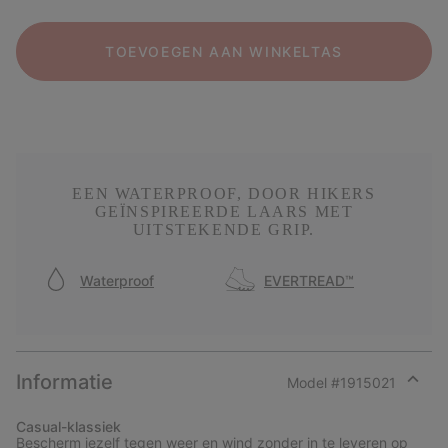
TOEVOEGEN AAN WINKELTAS
EEN WATERPROOF, DOOR HIKERS
GEÏNSPIREERDE LAARS MET
UITSTEKENDE GRIP.
Waterproof
EVERTREAD™
Informatie
Model #
1915021
Expan
or
Casual-klassiek
collap
Bescherm jezelf tegen weer en wind zonder in te leveren op