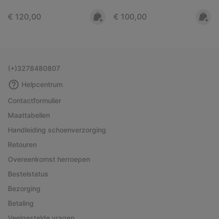
Regular price:
Regular price:
€ 120,00
€ 100,00
(+)3278480807
Helpcentrum
Contactformulier
Maattabellen
Handleiding schoenverzorging
Retouren
Overeenkomst herroepen
Bestelstatus
Bezorging
Betaling
Veelgestelde vragen