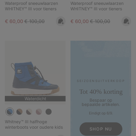
Waterproof sneeuwlaarzen
Waterproof sneeuwlaarzen
WHITNEY™ III voor tieners
WHITNEY™ III voor tieners
Sale price:
Regular price:
Sale price:
Regular price:
€ 60,00
€ 100,00
€ 60,00
€ 100,00
SEIZOENS­UITVERKOOP
Tot 40% korting
Waterdicht
Bespaar op
bepaalde artikelen.
Eindigt op 6/9.
Whitney™ III halfhoge
winterboots voor oudere kids
SHOP NU