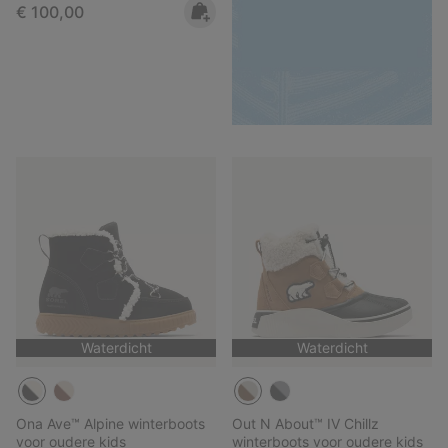
Regular price:
€ 100,00
Waterdicht
Waterdicht
Ona Ave™ Alpine winterboots
Out N About™ IV Chillz
voor oudere kids
winterboots voor oudere kids