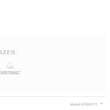
RZEN.
EVERTREAD™
Model #
2088311
Expan