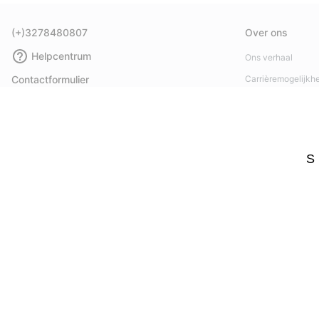
(+)3278480807
Over ons
Helpcentrum
Ons verhaal
Contactformulier
Carrièremogelijkh
Maattabellen
Maatschappelijke 
Handleiding schoenverzorging
Affiliateprogramm
Retouren
Pers
S
Overeenkomst herroepen
Handleiding schoe
Bestelstatus
Bezorging
Betaling
Veelgestelde vragen
België (Nederlands)
|
English ›
|
français ›