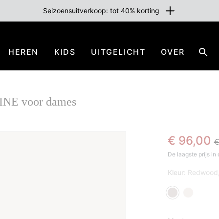
Seizoensuitverkoop: tot 40% korting
HEREN
KIDS
UITGELICHT
OVER
Zoe
INE voor dames
R
Sale pric
€ 96,00
€
SAL
De laagste prijs i
Kleur:
Redwood,