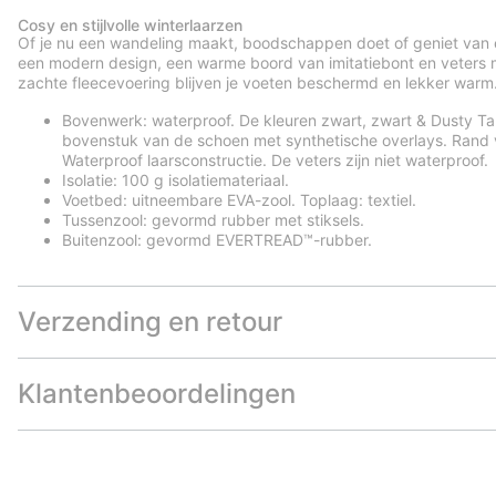
Cosy en stijlvolle winterlaarzen
Of je nu een wandeling maakt, boodschappen doet of geniet van 
een modern design, een warme boord van imitatiebont en veters m
zachte fleecevoering blijven je voeten beschermd en lekker warm
Bovenwerk: waterproof. De kleuren zwart, zwart & Dusty T
bovenstuk van de schoen met synthetische overlays. Rand va
Waterproof laarsconstructie. De veters zijn niet waterproof.
Isolatie: 100 g isolatiemateriaal.
Voetbed: uitneembare EVA-zool. Toplaag: textiel.
Tussenzool: gevormd rubber met stiksels.
Buitenzool: gevormd EVERTREAD™-rubber.
Verzending en retour
Klantenbeoordelingen