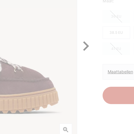
Maat:
36 EU
38.5 EU
41 EU
Maattabellen