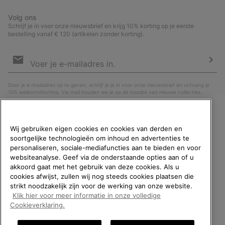
Volg ons
Schrijf je in voor onze nieuwsbrief en krijg 10% korting op je eerste
bestelling vanaf € 120 (artikelen zonder korting).
Aanmelden
voor
e-
Insc
mailupdates
Door je e-mailadres op te geven, schrijf je je in voor onze nieuwsbrief en ontvang je
10% welkomstkorting. Via mail houden we je op de hoogte van nieuwe collecties,
aanbiedingen en evenementen. In onze
Privacyverklaring
lees je hoe we je gegevens
verwerken voor marketingdoeleinden en hoe je je kunt afmelden.
WELKOM BIJ SOREL.
Wij gebruiken eigen cookies en cookies van derden en
SELECTEER JE
soortgelijke technologieën om inhoud en advertenties te
VERZENDLOCATIE.
personaliseren, sociale-mediafuncties aan te bieden en voor
websiteanalyse. Geef via de onderstaande opties aan of u
Online shoppen beschikbaar
akkoord gaat met het gebruik van deze cookies. Als u
cookies afwijst, zullen wij nog steeds cookies plaatsen die
strikt noodzakelijk zijn voor de werking van onze website.
United States
Online
Klik hier voor meer informatie in onze volledige
shoppe
België (Nederlands)
|
English ›
|
français ›
Cookieverklaring.
beschik
Belgium-English
Online
©
2026
SOREL. All rights reserved.