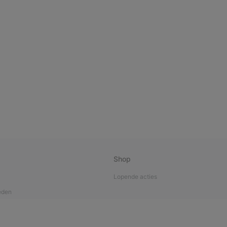
Shop
Lopende acties
eden
verantwoordelijkheid
a