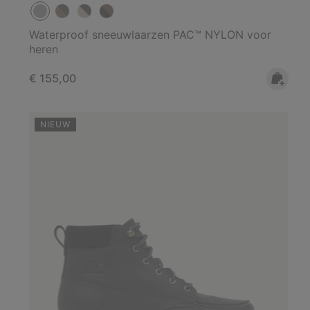
Waterproof sneeuwlaarzen PAC™ NYLON voor
heren
Regular price:
€ 155,00
NIEUW