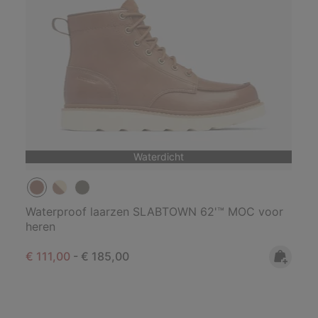
Waterdicht
Waterproof laarzen SLABTOWN 62'™ MOC voor
heren
Minimum sale price:
Maximum price:
€ 111,00
-
€ 185,00