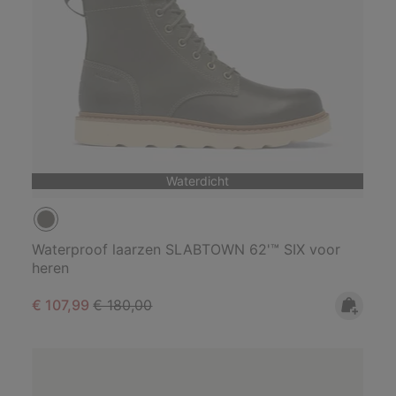
Waterdicht
Waterproof laarzen SLABTOWN 62'™ SIX voor
heren
Sale price:
Regular price:
€ 107,99
€ 180,00