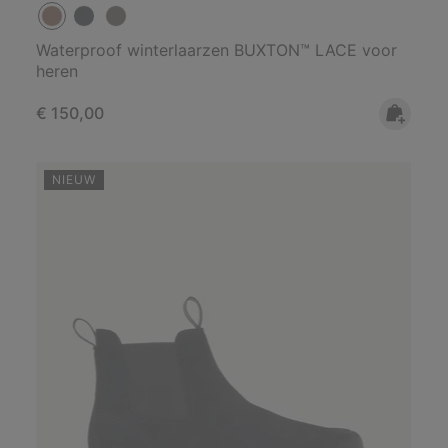
Waterproof winterlaarzen BUXTON™ LACE voor
heren
Regular price:
€ 150,00
NIEUW