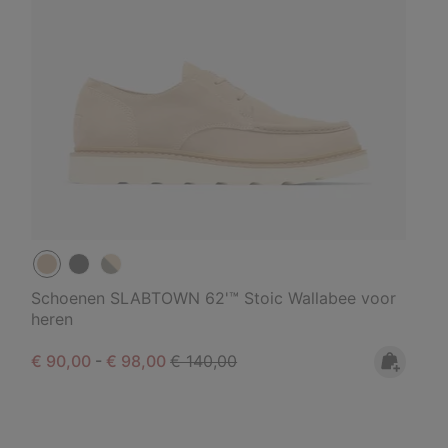
Schoenen SLABTOWN 62'™ Stoic Wallabee voor
heren
Minimum sale price:
Maximum sale price:
Regular price:
€ 90,00
-
€ 98,00
€ 140,00