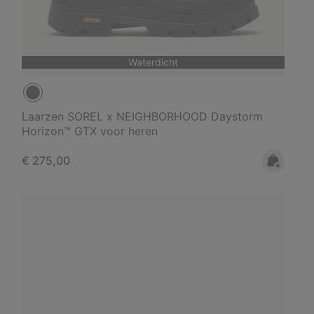
Waterdicht
Laarzen SOREL x NEIGHBORHOOD Daystorm
Horizon™ GTX voor heren
Regular price:
€ 275,00