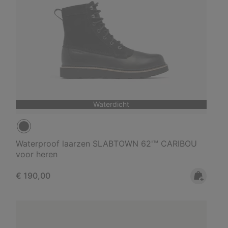
Waterdicht
Waterproof laarzen SLABTOWN 62'™ CARIBOU
voor heren
Regular price:
€ 190,00