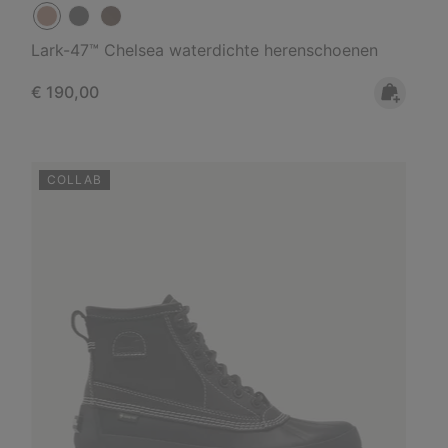
Lark-47™ Chelsea waterdichte herenschoenen
Regular price:
€ 190,00
COLLAB