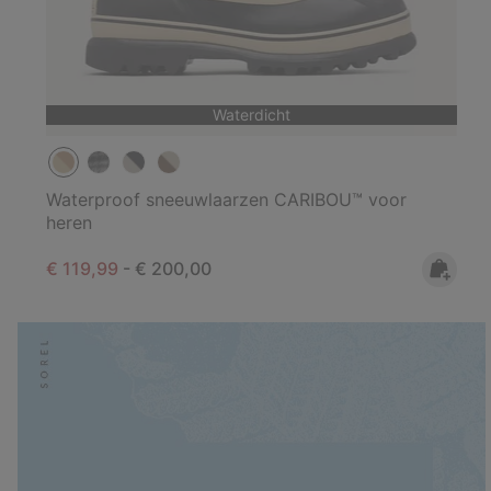
Waterdicht
Waterproof sneeuwlaarzen CARIBOU™ voor
heren
Minimum sale price:
Maximum price:
€ 119,99
-
€ 200,00