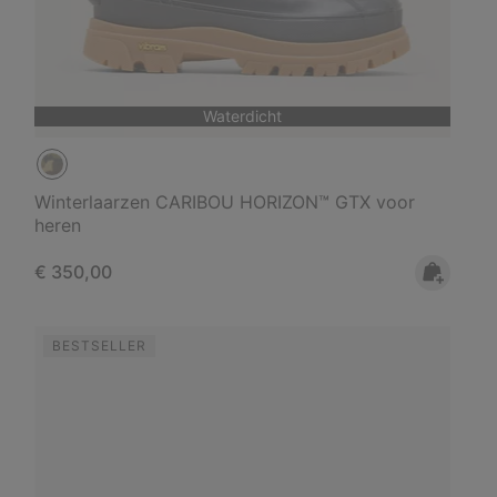
Waterdicht
Winterlaarzen CARIBOU HORIZON™ GTX voor
heren
Regular price:
€ 350,00
BESTSELLER