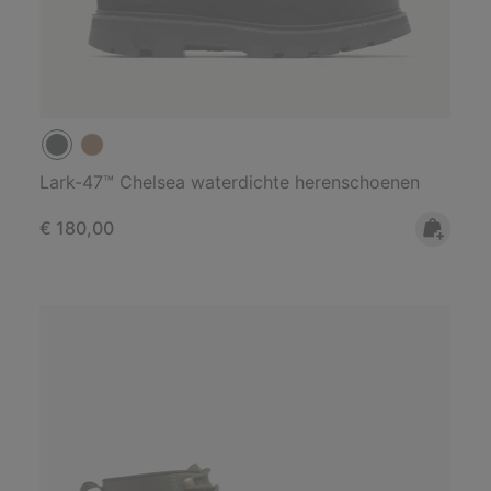
Lark-47™ Chelsea waterdichte herenschoenen
Regular price:
€ 180,00