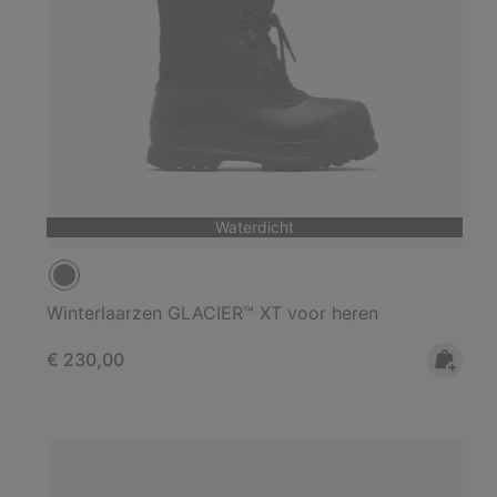
Waterdicht
Winterlaarzen GLACIER™ XT voor heren
Regular price:
€ 230,00