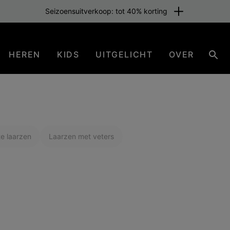
Gratis verzending voor leden of vanaf € 80. Word nu lid
HEREN
KIDS
UITGELICHT
OVER
Zoe
e laarzen
Laarzen met veters