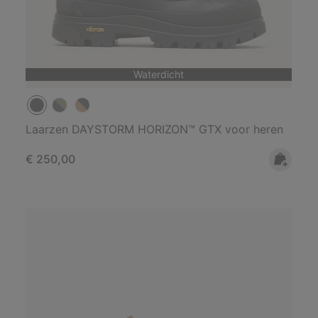
Waterdicht
Laarzen DAYSTORM HORIZON™ GTX voor heren
Regular price:
€ 250,00