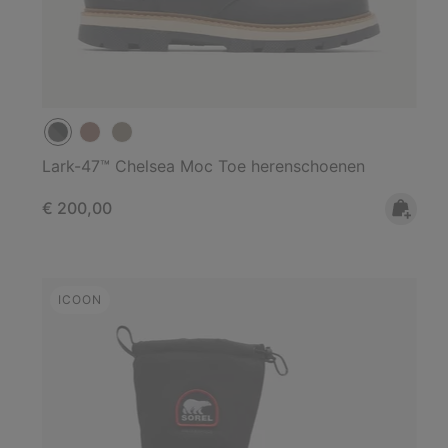
Lark-47™ Chelsea Moc Toe herenschoenen
Regular price:
€ 200,00
ICOON