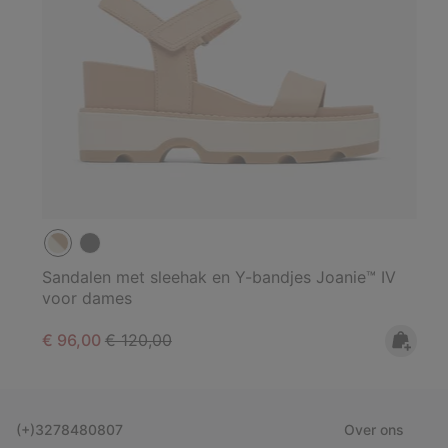
Sandalen met sleehak en Y-bandjes Joanie™ IV
voor dames
Sale price:
Regular price:
€ 96,00
€ 120,00
(+)3278480807
Over ons