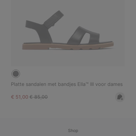
Platte sandalen met bandjes Ella™ III voor dames
Sale price:
Regular price:
€ 51,00
€ 85,00
Shop