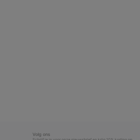
Volg ons
Schrijf je in voor onze nieuwsbrief en krijg 10% korting op