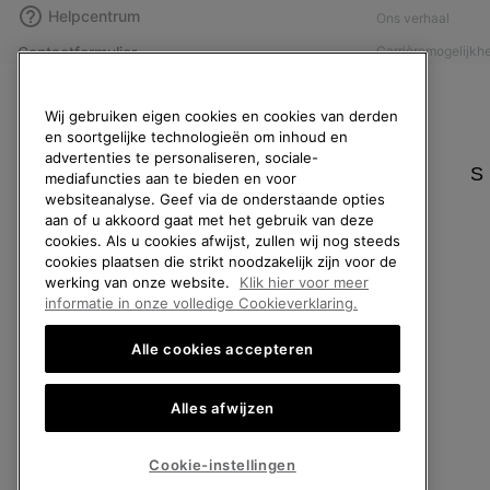
Helpcentrum
Ons verhaal
Contactformulier
Carrièremogelijkh
Maattabellen
Maatschappelijke 
Wij gebruiken eigen cookies en cookies van derden
Handleiding schoenverzorging
Affiliateprogramm
en soortgelijke technologieën om inhoud en
Retouren
Pers
advertenties te personaliseren, sociale-
S
mediafuncties aan te bieden en voor
Overeenkomst herroepen
Handleiding schoe
websiteanalyse. Geef via de onderstaande opties
Bestelstatus
aan of u akkoord gaat met het gebruik van deze
cookies. Als u cookies afwijst, zullen wij nog steeds
Bezorging
cookies plaatsen die strikt noodzakelijk zijn voor de
Betaling
werking van onze website.
Klik hier voor meer
informatie in onze volledige Cookieverklaring.
Veelgestelde vragen
Alle cookies accepteren
Alles afwijzen
België (Nederlands)
|
English ›
|
français ›
©
2026
SOREL. All rights reserved.
Cookie-instellingen
Privacybeleid
Gebruiksvoorwaarden
Verkoopvoorwaarden
Garantie