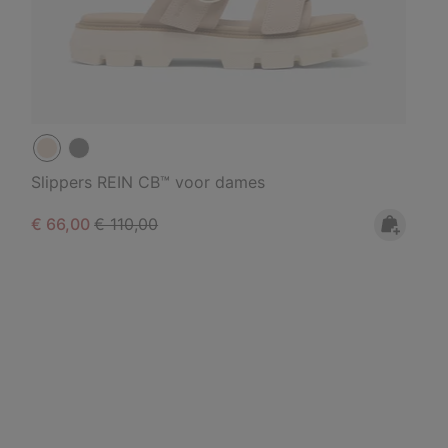
Slippers REIN CB™ voor dames
Sale price:
Regular price:
€ 66,00
€ 110,00