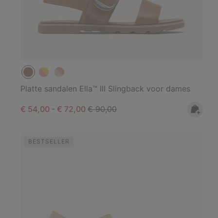
Platte sandalen Ella™ III Slingback voor dames
Minimum sale price:
Maximum sale price:
Regular price:
€ 54,00
-
€ 72,00
€ 90,00
BESTSELLER