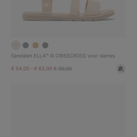
Sandalen ELLA™ III CRISSCROSS voor dames
Minimum sale price:
Maximum sale price:
Regular price:
€ 54,00
-
€ 63,00
€ 90,00